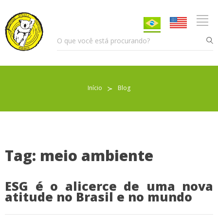
Início
≻
Blog
Pellet para Aquecimento
Pellet para Animais
Trocador de Calor
Tag: meio ambiente
ESG é o alicerce de uma nova
Sobre nós
atitude no Brasil e no mundo
Indicações de uso