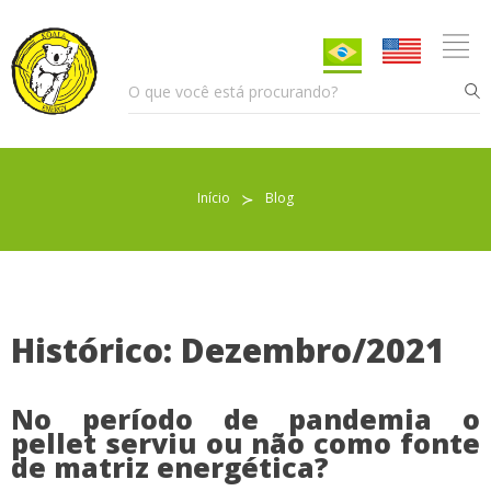
Início
≻
Blog
Pellet para Aquecimento
Pellet para Animais
Trocador de Calor
Histórico: Dezembro/2021
No período de pandemia o
Sobre nós
pellet serviu ou não como fonte
de matriz energética?
Indicações de uso