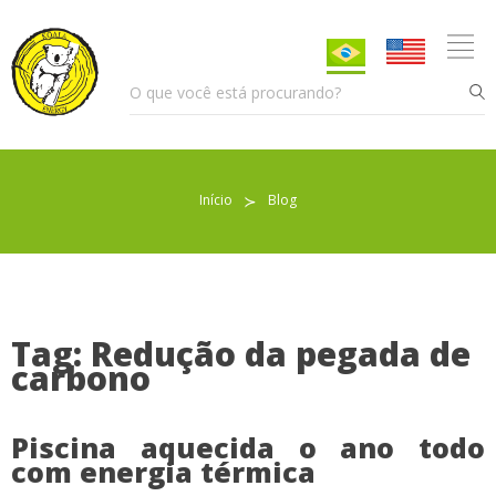
Início
≻
Blog
Pellet para Aquecimento
Pellet para Animais
Trocador de Calor
Tag: Redução da pegada de
carbono
Sobre nós
Piscina aquecida o ano todo
com energia térmica
Indicações de uso