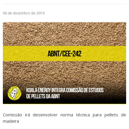
Logística
06 de dezembro de 2019
Atendimento
Blog
Denúncias
Relatório Transparência
Trabalhe Conosco
Comissão irá desenvolver norma técnica para pellets de
madeira