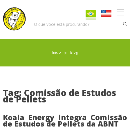
Início
≻
Blog
Pellet para Aquecimento
Pellet para Animais
Trocador de Calor
Tag: Comissão de Estudos
de Pellets
Sobre nós
Koala Energy integra Comissão
de Estudos de Pellets da ABNT
Indicações de uso