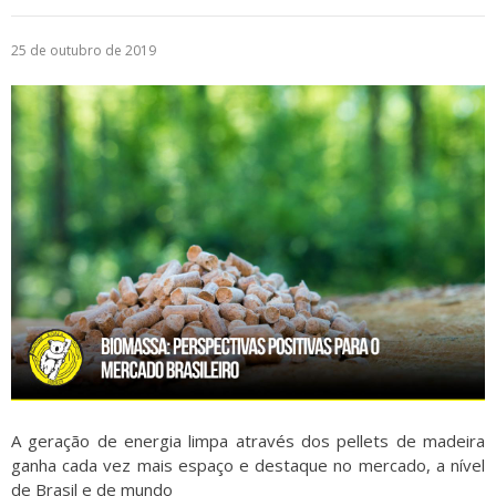
Logística
25 de outubro de 2019
Atendimento
Blog
Denúncias
Relatório Transparência
Trabalhe Conosco
A geração de energia limpa através dos pellets de madeira
ganha cada vez mais espaço e destaque no mercado, a nível
de Brasil e de mundo