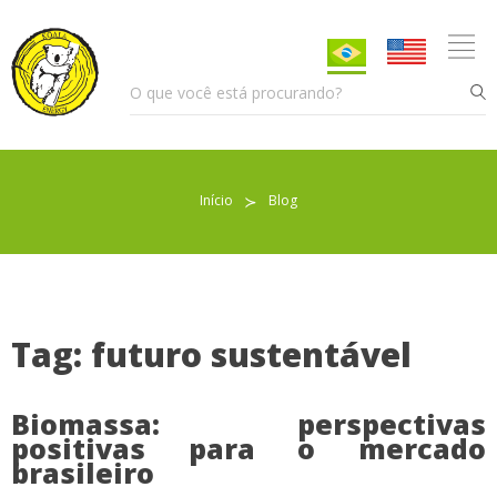
Início
≻
Blog
Pellet para Aquecimento
Pellet para Animais
Trocador de Calor
Tag: futuro sustentável
Biomassa: perspectivas
Sobre nós
positivas para o mercado
brasileiro
Indicações de uso