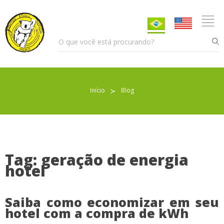
Início
≻
Blog
Pellet para Aquecimento
Pellet para Animais
Trocador de Calor
Tag: geração de energia
hotel
Sobre nós
Saiba como economizar em seu
hotel com a compra de kWh
Indicações de uso