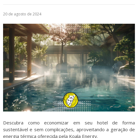
Logística
20 de agosto de 2024
Atendimento
Blog
Denúncias
Relatório Transparência
Trabalhe Conosco
Descubra como economizar em seu hotel de forma
sustentável e sem complicações, aproveitando a geração de
energia térmica oferecida pela Koala Energy.