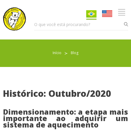
Início
≻
Blog
Pellet para Aquecimento
Pellet para Animais
Trocador de Calor
Histórico: Outubro/2020
Dimensionamento: a etapa mais
Sobre nós
importante ao adquirir um
sistema de aquecimento
Indicações de uso