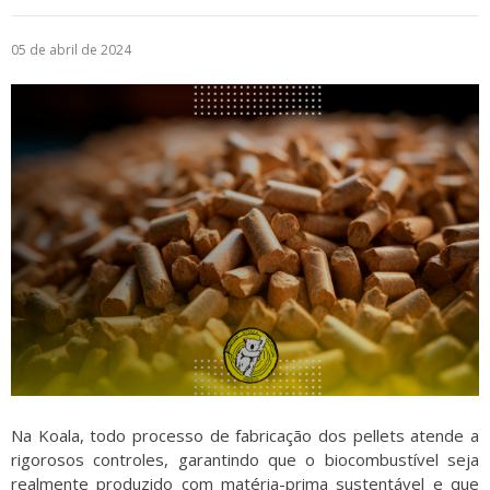
Logística
05 de abril de 2024
Atendimento
Blog
Denúncias
Relatório Transparência
Trabalhe Conosco
Na Koala, todo processo de fabricação dos pellets atende a
rigorosos controles, garantindo que o biocombustível seja
realmente produzido com matéria-prima sustentável e que