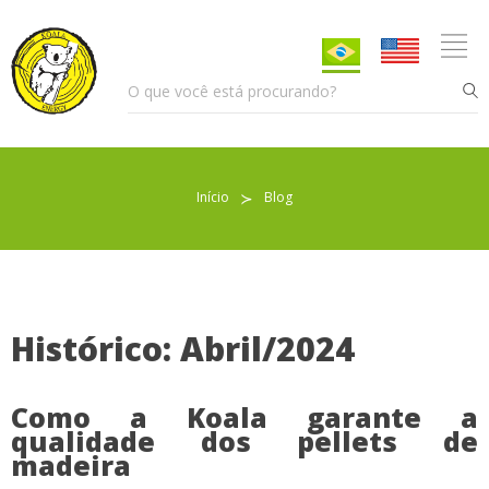
Início
≻
Blog
Pellet para Aquecimento
Pellet para Animais
Trocador de Calor
Histórico: Abril/2024
Como a Koala garante a
Sobre nós
qualidade dos pellets de
madeira
Indicações de uso