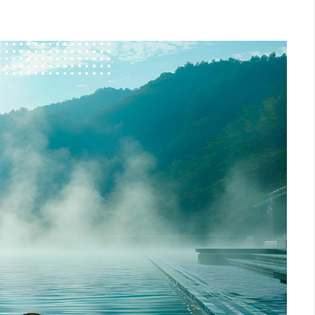
Logística
Atendimento
Blog
Denúncias
Relatório Transparência
Trabalhe Conosco