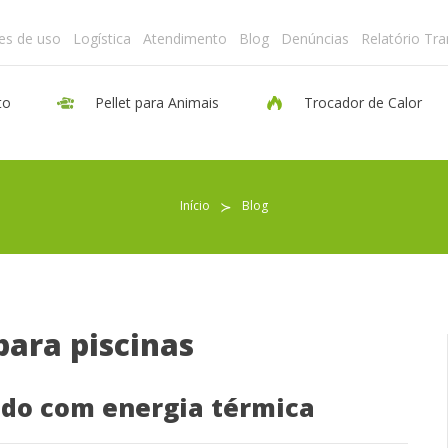
es de uso
Logística
Atendimento
Blog
Denúncias
Relatório Tr
to
Pellet para Animais
Trocador de Calor
Pellet para Aquecimento
Início
≻
Blog
Pellet para Animais
Trocador de Calor
para piscinas
Sobre nós
odo com energia térmica
Indicações de uso