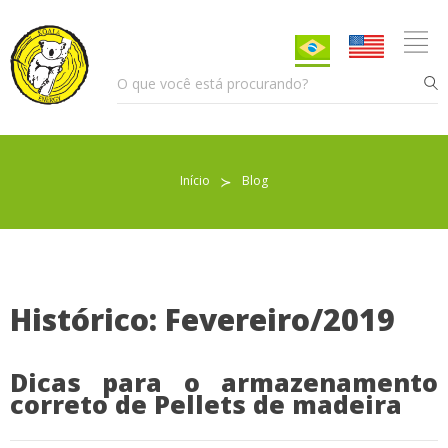
Início
≻
Blog
Pellet para Aquecimento
Pellet para Animais
Trocador de Calor
Histórico: Fevereiro/2019
Dicas para o armazenamento
Sobre nós
correto de Pellets de madeira
Indicações de uso