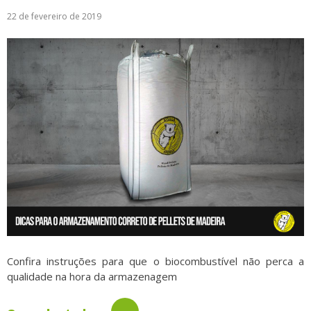
22 de fevereiro de 2019
Logística
Atendimento
Blog
Denúncias
Relatório Transparência
Trabalhe Conosco
Confira instruções para que o biocombustível não perca a
qualidade na hora da armazenagem
→