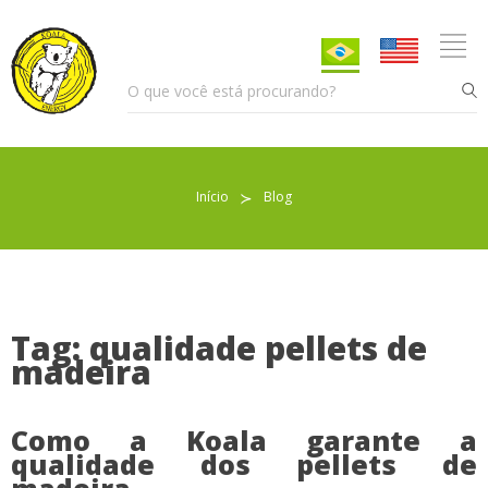
Início
≻
Blog
Pellet para Aquecimento
Pellet para Animais
Trocador de Calor
Tag: qualidade pellets de
madeira
Sobre nós
Como a Koala garante a
qualidade dos pellets de
Indicações de uso