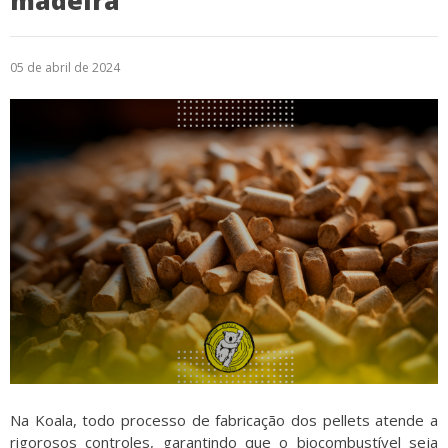
madeira
Logística
05 de abril de 2024
Atendimento
Blog
Denúncias
Relatório Transparência
Trabalhe Conosco
Na Koala, todo processo de fabricação dos pellets atende a
rigorosos controles, garantindo que o biocombustível seja