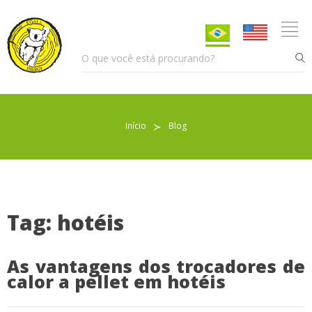
Início
≻
Blog
Pellet para Aquecimento
Pellet para Animais
Trocador de Calor
Tag: hotéis
As vantagens dos trocadores de
Sobre nós
calor a pellet em hotéis
Indicações de uso