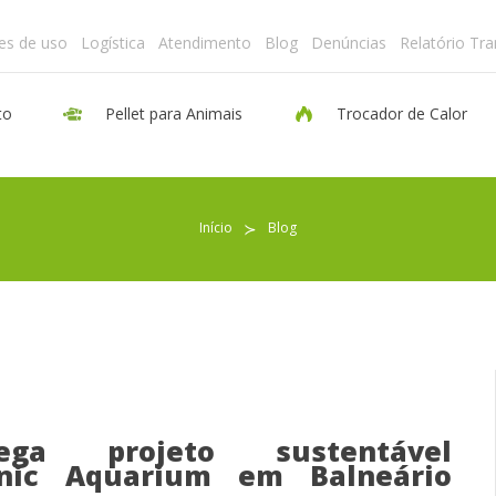
es de uso
Logística
Atendimento
Blog
Denúncias
Relatório Tr
to
Pellet para Animais
Trocador de Calor
Pellet para Aquecimento
Início
≻
Blog
Pellet para Animais
Trocador de Calor
Sobre nós
ga projeto sustentável
anic Aquarium em Balneário
Indicações de uso