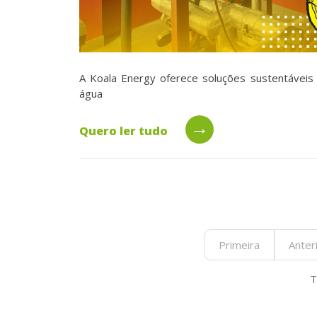
A Koala Energy oferece soluções sustentávei
água
→
Quero ler tudo
Primeira
Anter
T