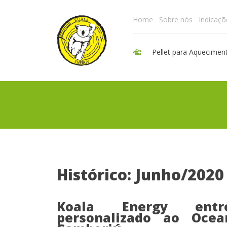
Home
Sobre nós
Indicaçõ
Pellet para Aquecimen
Histórico: Junho/2020
Koala Energy entre
personalizado ao Oce