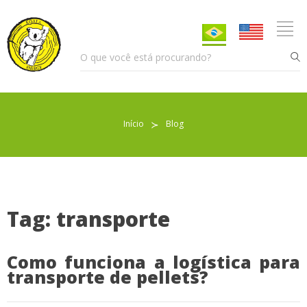
Início
≻
Blog
Pellet para Aquecimento
Pellet para Animais
Trocador de Calor
Tag: transporte
Como funciona a logística para
Sobre nós
transporte de pellets?
Indicações de uso