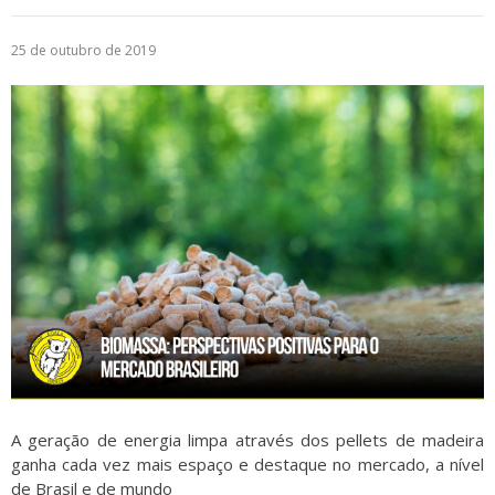
Logística
25 de outubro de 2019
Atendimento
Blog
Denúncias
Relatório Transparência
Trabalhe Conosco
A geração de energia limpa através dos pellets de madeira
ganha cada vez mais espaço e destaque no mercado, a nível
de Brasil e de mundo