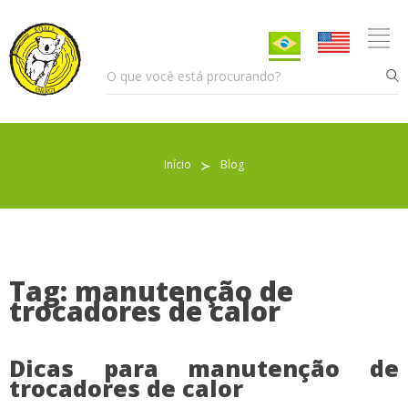
Início
≻
Blog
Pellet para Aquecimento
Pellet para Animais
Trocador de Calor
Tag: manutenção de
trocadores de calor
Sobre nós
Dicas para manutenção de
trocadores de calor
Indicações de uso