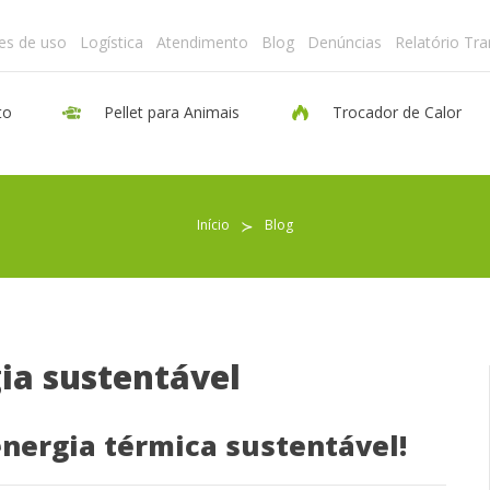
es de uso
Logística
Atendimento
Blog
Denúncias
Relatório Tr
to
Pellet para Animais
Trocador de Calor
Pellet para Aquecimento
Início
≻
Blog
Pellet para Animais
Trocador de Calor
ia sustentável
Sobre nós
nergia térmica sustentável!
Indicações de uso