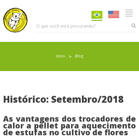
Início
≻
Blog
Pellet para Aquecimento
Pellet para Animais
Trocador de Calor
Histórico: Setembro/2018
As vantagens dos trocadores de
Sobre nós
calor a pellet para aquecimento
de estufas no cultivo de flores
Indicações de uso