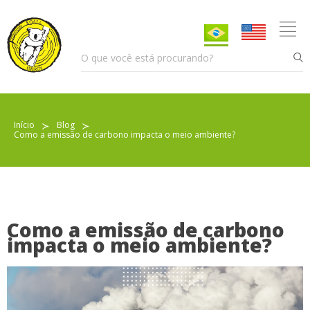
Início
≻
Blog
≻
Como a emissão de carbono impacta o meio ambiente?
Pellet para Aquecimento
Pellet para Animais
Trocador de Calor
Como a emissão de carbono
impacta o meio ambiente?
Sobre nós
Indicações de uso